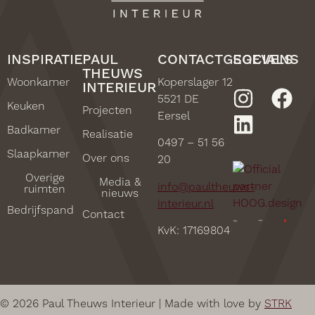
INSPIRATIE
PAUL
CONTACTGEGEVENS
SOCIALS
THEUWS
Woonkamer
Koperslager 12
INTERIEUR
5521 DE
Keuken
Projecten
Eersel
Badkamer
Realisatie
0497 – 51 56
Slaapkamer
Over ons
20
Overige
Media &
info@paultheuws-
ruimten
nieuws
interieur.nl
Bedrijfspand
Contact
KvK: 17169804
© 2026 Paul Theuws Interieur | Made with love by
STRK